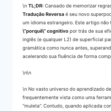
\n
TL;DR:
Cansado de memorizar regras
Tradução Reversa
é seu novo superpod
um idioma estrangeiro. Este artigo não
\”porquê\” cognitivo
por trás de sua ef
inglês (e qualquer L2) de superficial pa
gramática como nunca antes, superand
acelerando sua fluência de forma comp
\n\n
\n No vasto universo do aprendizado d
frequentemente vista como uma ferram
“muleta”. Contudo, quando aplicada com