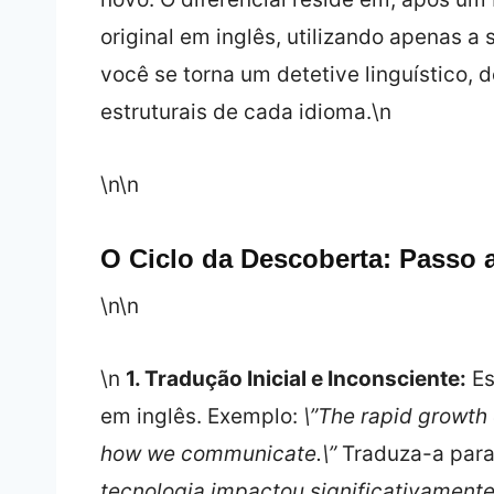
original em inglês, utilizando apenas a
você se torna um detetive linguístico,
estruturais de cada idioma.\n
\n\n
O Ciclo da Descoberta: Passo a
\n\n
\n
1. Tradução Inicial e Inconsciente:
Es
em inglês. Exemplo:
\”The rapid growth
how we communicate.\”
Traduza-a para
tecnologia impactou significativamen