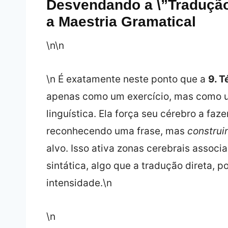
Desvendando a \”Tradução
a Maestria Gramatical
\n\n
\n É exatamente neste ponto que a
9. T
apenas como um exercício, mas como u
linguística. Ela força seu cérebro a fa
reconhecendo uma frase, mas
construi
alvo. Isso ativa zonas cerebrais assoc
sintática, algo que a tradução direta, 
intensidade.\n
\n