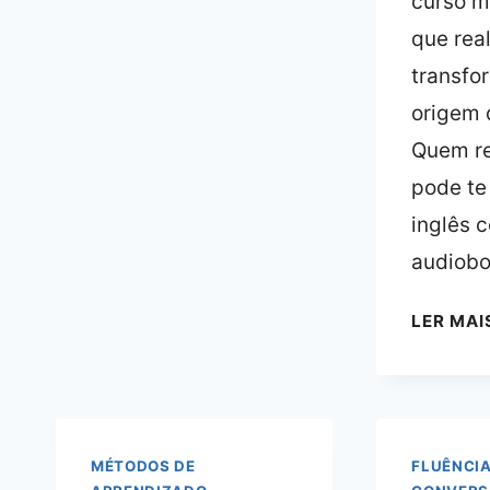
curso m
que rea
transfo
origem 
Quem r
pode te
inglês 
audiob
LER MAI
MÉTODOS DE
FLUÊNCIA