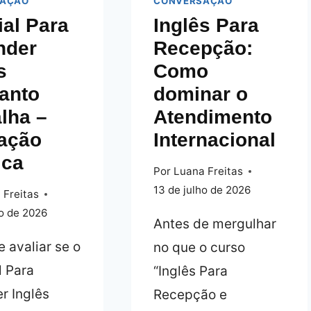
SAÇÃO
LIVROS:
CONVERSAÇÃO
TÉCNICAS
DÚVIDAS
ial Para
Inglês Para
EFICAZES
SOBRE
DO
nder
Recepção:
EFICÁCIA
PROF.
s
Como
E
X
anto
dominar o
RESULTADOS
lha –
Atendimento
iação
Internacional
ica
Por
Luana Freitas
13 de julho de 2026
 Freitas
ho de 2026
Antes de mergulhar
 avaliar se o
no que o curso
l Para
“Inglês Para
r Inglês
Recepção e