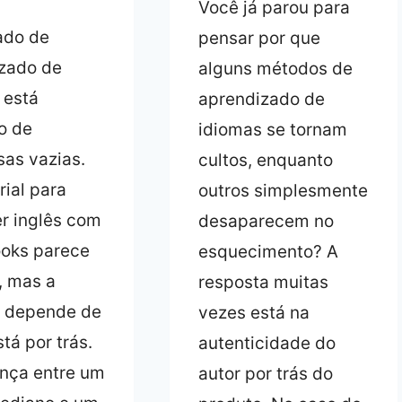
Você já parou para
ado de
pensar por que
zado de
alguns métodos de
 está
aprendizado de
o de
idiomas se tornam
as vazias.
cultos, enquanto
rial para
outros simplesmente
r inglês com
desaparecem no
oks parece
esquecimento? A
, mas a
resposta muitas
a depende de
vezes está na
tá por trás.
autenticidade do
ença entre um
autor por trás do