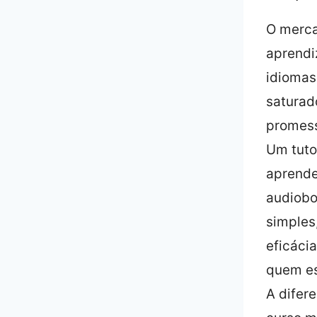
O merc
aprendi
idiomas
saturad
promess
Um tuto
aprende
audiobo
simples
eficáci
quem es
A difer