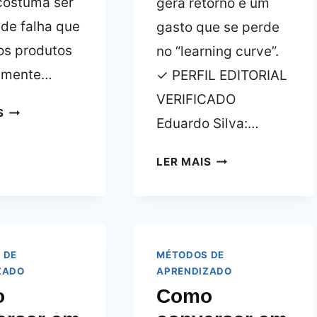
costuma ser
gera retorno e um
 de falha que
gasto que se perde
os produtos
no “learning curve”.
almente…
✓ PERFIL EDITORIAL
VERIFICADO
TUTORIAL
S
Eduardo Silva:…
PARA
APRENDER
INGLÊS
LER MAIS
INGLÊS
PARA
ENQUANTO
RECEPÇÃO:
TRABALHA
COMO
–
DOMINAR
AVALIAÇÃO
O
 DE
MÉTODOS DE
TÉCNICA
ZADO
APRENDIZADO
ATENDIMENTO
o
Como
INTERNACIONAL