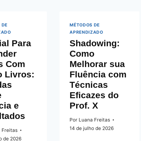
 DE
MÉTODOS DE
ZADO
APRENDIZADO
ial Para
Shadowing:
nder
Como
ês Com
Melhorar sua
 Livros:
Fluência com
das
Técnicas
e
Eficazes do
cia e
Prof. X
ltados
Por
Luana Freitas
14 de julho de 2026
 Freitas
ho de 2026