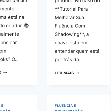
ediano e um
produto. No caso do
lmente
**Tutorial Para
rma está na
Melhorar Sua
do criador. 📚
Fluência Com
ealmente
Shadowing**, a
 ensinar
chave está em
com
entender quem está
ooks? O…
por trás da…
TUTORIAL
SHADOWING:
S
LER MAIS
PARA
COMO
APRENDER
MELHORAR
INGLÊS
SUA
COM
FLUÊNCIA
ÁUDIO
COM
 E
FLUÊNCIA E