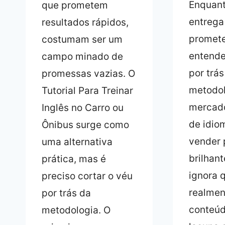
Enquant
que prometem
entrega
resultados rápidos,
promete
costumam ser um
entende
campo minado de
por trás
promessas vazias. O
metodol
Tutorial Para Treinar
mercado
Inglês no Carro ou
de idio
Ônibus surge como
vender
uma alternativa
brilhan
prática, mas é
ignora
preciso cortar o véu
realmen
por trás da
conteúd
metodologia. O