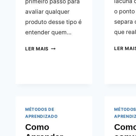
lacuna 
primeiro passo para
o ponto
avaliar qualquer
separa 
produto desse tipo é
que re
entender quem…
AVALIAÇÃO
LER MAI
LER MAIS
TÉCNICA:
TUTORIAL
PARA
TREINAR
INGLÊS
NO
CARRO
MÉTODOS DE
MÉTODOS
OU
APRENDIZADO
APRENDI
ÔNIBUS
Como
Com