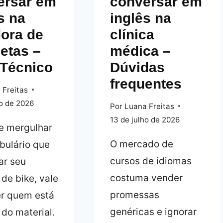
ersar em
conversar em
s na
inglês na
dora de
clínica
letas –
médica –
 Técnico
Dúvidas
frequentes
 Freitas
ho de 2026
Por
Luana Freitas
13 de julho de 2026
e mergulhar
O mercado de
bulário que
cursos de idiomas
ar seu
costuma vender
 de bike, vale
promessas
r quem está
genéricas e ignorar
 do material.