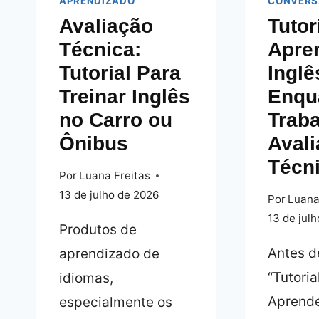
APRENDIZADO
CONVER
Avaliação
Tutor
Técnica:
Apre
Tutorial Para
Inglê
Treinar Inglês
Enqu
no Carro ou
Traba
Ônibus
Aval
Técn
Por
Luana Freitas
13 de julho de 2026
Por
Luana
13 de jul
Produtos de
Antes de
aprendizado de
“Tutoria
idiomas,
Aprende
especialmente os