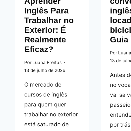
Aprender
conv
Inglês Para
inglê
Trabalhar no
loca
Exterior: É
bicic
Realmente
Guia
Eficaz?
Por
Luana
13 de jul
Por
Luana Freitas
13 de julho de 2026
Antes d
O mercado de
no voca
cursos de inglês
vai salv
para quem quer
passeio
trabalhar no exterior
entende
está saturado de
por trás