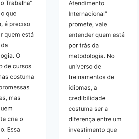
o Trabalha”
Atendimento
 o que
Internacional”
, é preciso
promete, vale
r quem está
entender quem está
 da
por trás da
ogia. O
metodologia. No
 de cursos
universo de
mas costuma
treinamentos de
 promessas
idiomas, a
tes, mas
credibilidade
 quem
costuma ser a
te cria o
diferença entre um
o. Essa
investimento que