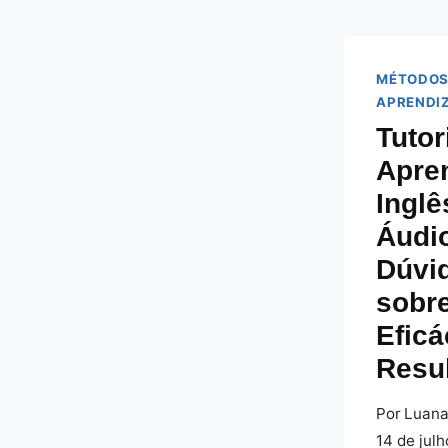
MÉTODOS
APRENDI
Tutor
Apre
Ingl
Áudio
Dúvi
sobr
Eficá
Resu
Por
Luana
14 de jul