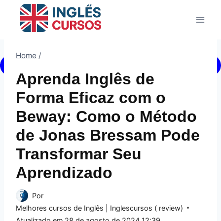
Pular
para
o
Conteúdo
Home
/
Aprenda Inglês de
Forma Eficaz com o
Beway: Como o Método
de Jonas Bressam Pode
Transformar Seu
Aprendizado
Por
Melhores cursos de Inglês | Inglescursos ( review)
Atualizado em
28 de agosto de 2024 12:39