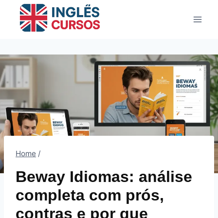
Pular
para
o
Conteúdo
Home
/
Beway Idiomas: análise
completa com prós,
contras e por que