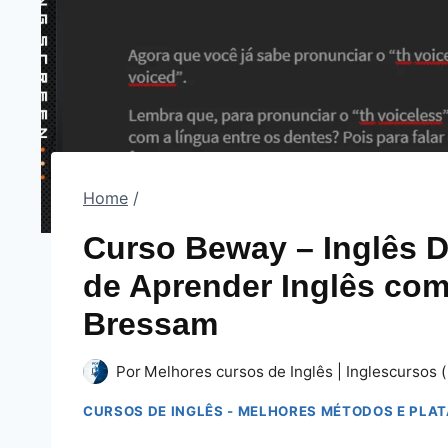
Home
/
Curso Beway – Inglês D
de Aprender Inglês co
Bressam
Por
Melhores cursos de Inglês | Inglescursos (
CURSOS DE INGLÊS - MELHORES MÉTODOS E PLA