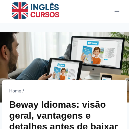
Pular
para
o
Conteúdo
Home
/
Beway Idiomas: visão
geral, vantagens e
detalhes antes de baixar