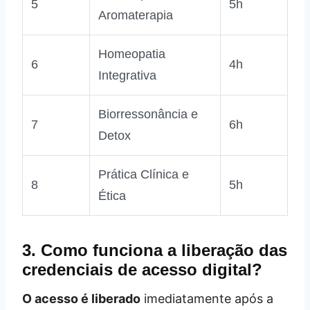
5
5h
Aromaterapia
Homeopatia
6
4h
Integrativa
Biorressonância e
7
6h
Detox
Prática Clínica e
8
5h
Ética
3. Como funciona a liberação das
credenciais de acesso digital?
O acesso é liberado
imediatamente após a