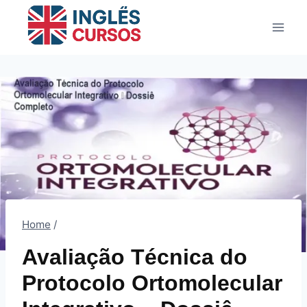
Pular
para
o
Conteúdo
Home
/
Avaliação Técnica do
Protocolo Ortomolecular