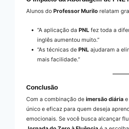
Alunos do
Professor Murilo
relatam gra
“A aplicação da
PNL
fez toda a dife
inglês aumentou muito.”
“As técnicas de
PNL
ajudaram a eli
mais facilidade.”
Conclusão
Com a combinação de
imersão diária
único e eficaz para quem deseja aprend
emocionais. Se você busca alcançar fl
Jornada do Zero à Fluência
é a escolha