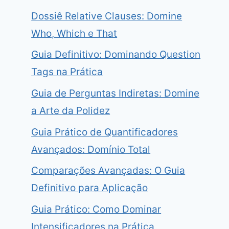
Dossiê Relative Clauses: Domine
Who, Which e That
Guia Definitivo: Dominando Question
Tags na Prática
Guia de Perguntas Indiretas: Domine
a Arte da Polidez
way Idiomas 2.0: É Bom, Funciona e Vale a Pe
Guia Prático de Quantificadores
 cursos de Inglês | Inglescursos ( review)
25 de agosto de 
Avançados: Domínio Total
Comparações Avançadas: O Guia
Definitivo para Aplicação
Guia Prático: Como Dominar
Intensificadores na Prática