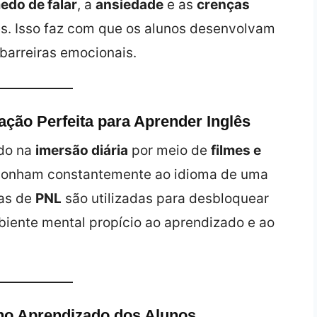
edo de falar
, a
ansiedade
e as
crenças
s. Isso faz com que os alunos desenvolvam
 barreiras emocionais.
ção Perfeita para Aprender Inglês
do na
imersão diária
por meio de
filmes e
exponham constantemente ao idioma de uma
cas de
PNL
são utilizadas para desbloquear
iente mental propício ao aprendizado e ao
no Aprendizado dos Alunos