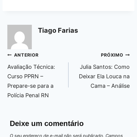
Tiago Farias
Navegação
ANTERIOR
PRÓXIMO
de
Avaliação Técnica:
Julia Santos: Como
Post
Curso PPRN –
Deixar Ela Louca na
Prepare-se para a
Cama – Análise
Polícia Penal RN
Deixe um comentário
O seu endereço de e-mail não será publicado.
Campos