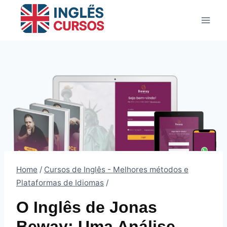
Pular
para
o
Conteúdo
Home
/
Cursos de Inglês - Melhores métodos e
Plataformas de Idiomas
/
O Inglês de Jonas
Beway: Uma Análise