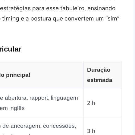
stratégias para esse tabuleiro, ensinando
 timing e a postura que convertem um “sim”
icular
Duração
o principal
estimada
e abertura, rapport, linguagem
2 h
 em inglês
s de ancoragem, concessões,
3 h