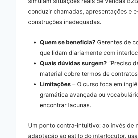
simulam situações reais de vendas B2B.
conduzir chamadas, apresentações e e‑
construções inadequadas.
Quem se beneficia?
Gerentes de co
que lidam diariamente com interloc
Quais dúvidas surgem?
“Preciso de
material cobre termos de contratos
Limitações
– O curso foca em ingl
gramática avançada ou vocabulári
encontrar lacunas.
Um ponto contra‑intuitivo: ao invés de 
adaptação ao estilo do interlocutor, u