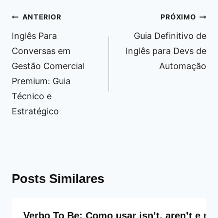
Navegação
ANTERIOR
PRÓXIMO
de
Inglês Para
Guia Definitivo de
Post
Conversas em
Inglês para Devs de
Gestão Comercial
Automação
Premium: Guia
Técnico e
Estratégico
Posts Similares
Verbo To Be: Como usar isn’t, aren’t e no