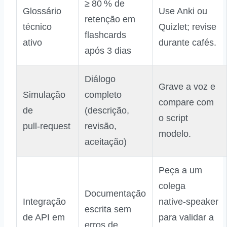
≥ 80 % de
Glossário
Use Anki ou
retenção em
técnico
Quizlet; revise
flashcards
ativo
durante cafés.
após 3 dias
Diálogo
Grave a voz e
Simulação
completo
compare com
de
(descrição,
o script
pull‑request
revisão,
modelo.
aceitação)
Peça a um
colega
Documentação
Integração
native‑speaker
escrita sem
de API em
para validar a
erros de