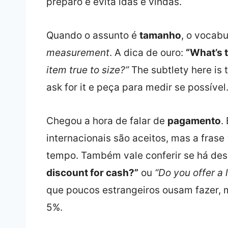
preparo e evita idas e vindas.
Quando o assunto é
tamanho
, o vocabu
measurement
. A dica de ouro:
“What’s 
item true to size?”
The subtlety here is t
ask for it e peça para medir se possível
Chegou a hora de falar de
pagamento
.
internacionais são aceitos, mas a frase
tempo. Também vale conferir se há des
discount for cash?”
ou
“Do you offer a 
que poucos estrangeiros ousam fazer, m
5%.