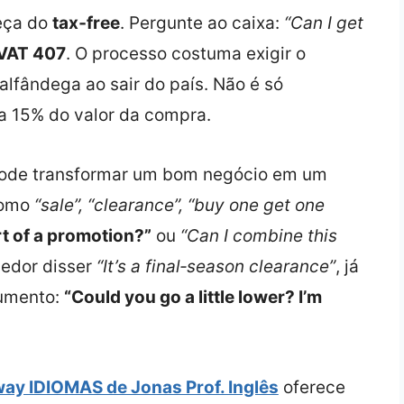
eça do
tax‑free
. Pergunte ao caixa:
“Can I get
VAT 407
. O processo costuma exigir o
alfândega ao sair do país. Não é só
a 15% do valor da compra.
ode transformar um bom negócio em um
como
“sale”, “clearance”, “buy one get one
art of a promotion?”
ou
“Can I combine this
dedor disser
“It’s a final‑season clearance”
, já
gumento:
“Could you go a little lower? I’m
ay IDIOMAS de Jonas Prof. Inglês
oferece