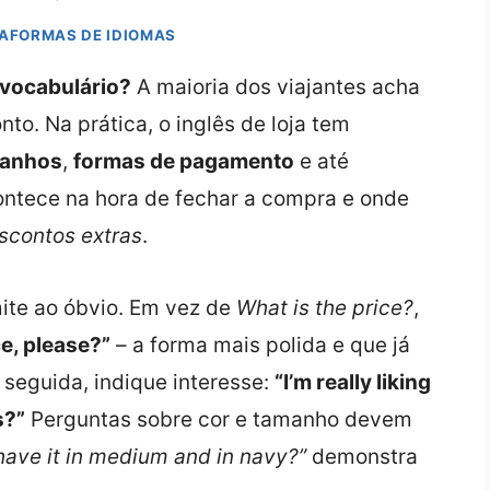
TAFORMAS DE IDIOMAS
 vocabulário?
A maioria dos viajantes acha
nto. Na prática, o inglês de loja tem
anhos
,
formas de pagamento
e até
ontece na hora de fechar a compra e onde
scontos extras
.
imite ao óbvio. Em vez de
What is the price?
,
ce, please?”
– a forma mais polida e que já
seguida, indique interesse:
“I’m really liking
s?”
Perguntas sobre cor e tamanho devem
have it in medium and in navy?”
demonstra