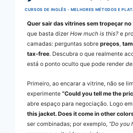
CURSOS DE INGLÊS - MELHORES MÉTODOS E PLA
Quer sair das vitrines sem tropeçar no
que basta dizer
How much is this?
e pro
camadas: perguntas sobre
preços
,
tam
tax‑free
. Descubra o que realmente ac
está o ponto oculto que pode render
de
Primeiro, ao encarar a vitrine, não se l
experimente
“Could you tell me the pri
abre espaço para negociação. Logo em 
this jacket. Does it come in other color
ser combinadas; por exemplo,
“Do you 