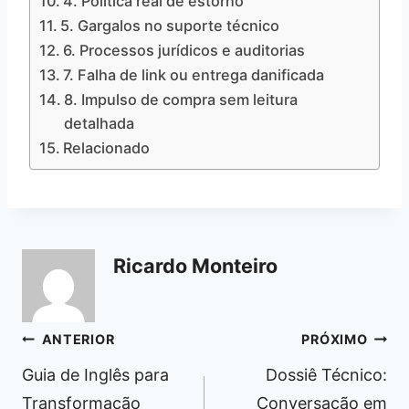
4. Política real de estorno
5. Gargalos no suporte técnico
6. Processos jurídicos e auditorias
7. Falha de link ou entrega danificada
8. Impulso de compra sem leitura
detalhada
Relacionado
Ricardo Monteiro
Navegação
ANTERIOR
PRÓXIMO
de
Guia de Inglês para
Dossiê Técnico:
Post
Transformação
Conversação em