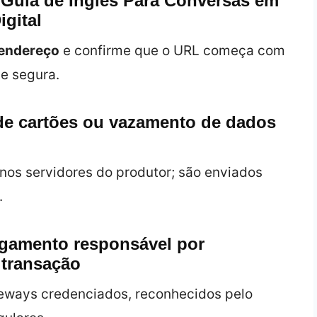
o Guia de Inglês Para Conversas em
gital
 endereço
e confirme que o URL começa com
 e segura.
 de cartões ou vazamento de dados
nos servidores do produtor; são enviados
.
agamento responsável por
 transação
eways credenciados, reconhecidos pelo