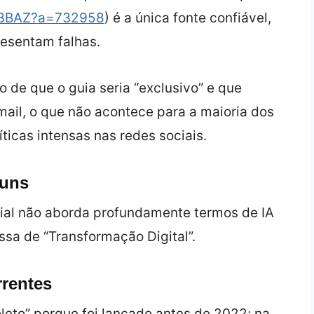
/P3BAZ?a=732958
) é a única fonte confiável,
esentam falhas.
 de que o guia seria “exclusivo” e que
‑mail, o que não acontece para a maioria dos
íticas intensas nas redes sociais.
runs
ial não aborda profundamente termos de IA
ssa de “Transformação Digital”.
rrentes
leto” porque foi lançado antes de 2022; na