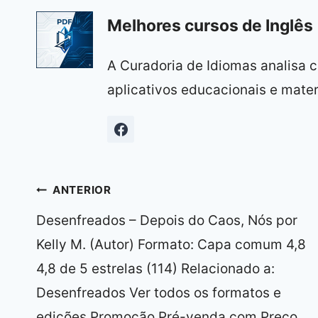
Melhores cursos de Inglês 
A Curadoria de Idiomas analisa c
aplicativos educacionais e materi
Navegação
ANTERIOR
de
Desenfreados – Depois do Caos, Nós por
Post
Kelly M. (Autor) Formato: Capa comum 4,8
4,8 de 5 estrelas (114) Relacionado a:
Desenfreados Ver todos os formatos e
edições Promoção Pré-venda com Preço