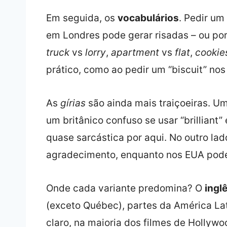
Em seguida, os
vocabulários
. Pedir um
em Londres pode gerar risadas – ou po
truck
vs
lorry
,
apartment
vs
flat
,
cookie
prático, como ao pedir um “biscuit” no
As
gírias
são ainda mais traiçoeiras. U
um britânico confuso se usar “brillian
quase sarcástica por aqui. No outro lad
agradecimento, enquanto nos EUA pode
Onde cada variante predomina? O
ingl
(exceto Québec), partes da América La
claro, na maioria dos filmes de Hollywo