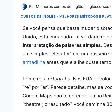
Por
Melhores cursos de Inglês | Inglescursos (
CURSOS DE INGLÊS - MELHORES MÉTODOS E PLA
Se você pensa que basta mudar o sotaq
Unido, está enganado – o verdadeiro o
interpretação de palavras simples
. De
um simples “elevator” em um passeio 
armadilha
antes que ela lhe custe tempo
Primeiro, a
ortografia
. Nos EUA o “color”
“re” por “er”. Parece detalhe, mas se v
Google Maps não te entende. Já no Rei
“theatre”; o resultado? você caminha 30