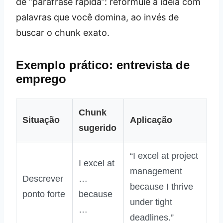
de “paráfrase rápida”: reformule a ideia com
palavras que você domina, ao invés de
buscar o chunk exato.
Exemplo prático: entrevista de
emprego
Chunk
Situação
Aplicação
sugerido
“I excel at project
I excel at
management
Descrever
…
because I thrive
ponto forte
because
under tight
…
deadlines.”