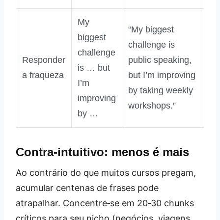
My
“My biggest
biggest
challenge is
challenge
Responder
public speaking,
is … but
a fraqueza
but I’m improving
I’m
by taking weekly
improving
workshops.”
by …
Contra‑intuitivo: menos é mais
Ao contrário do que muitos cursos pregam,
acumular centenas de frases pode
atrapalhar. Concentre‑se em 20‑30 chunks
críticos para seu nicho (negócios, viagens,