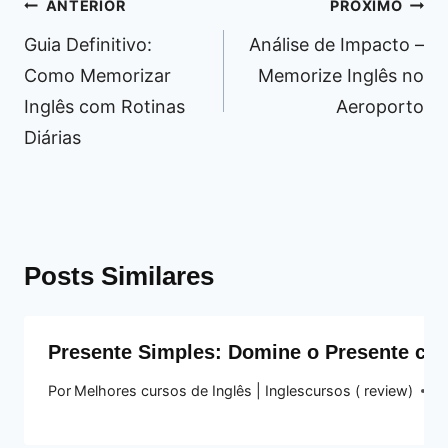
Navegação
ANTERIOR
PRÓXIMO
de
Guia Definitivo:
Análise de Impacto –
Post
Como Memorizar
Memorize Inglês no
Inglês com Rotinas
Aeroporto
Diárias
Posts Similares
Presente Simples: Domine o Presente com
Por
Melhores cursos de Inglês | Inglescursos ( review)
22