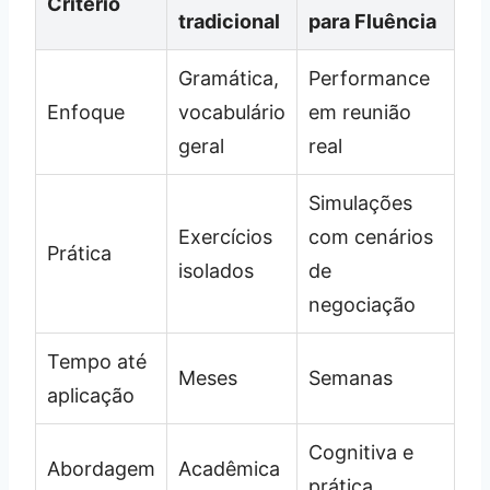
Criterio
tradicional
para Fluência
Gramática,
Performance
Enfoque
vocabulário
em reunião
geral
real
Simulações
Exercícios
com cenários
Prática
isolados
de
negociação
Tempo até
Meses
Semanas
aplicação
Cognitiva e
Abordagem
Acadêmica
prática