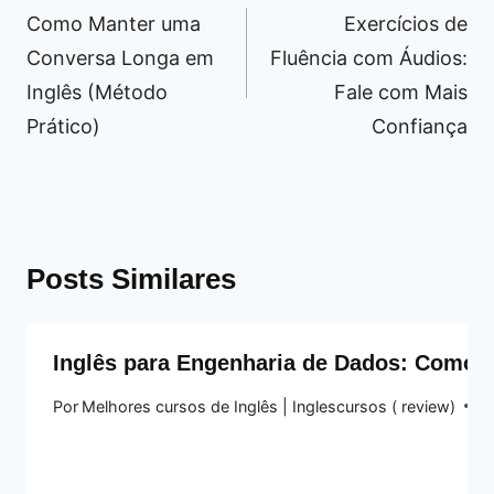
de
Como Manter uma
Exercícios de
Post
Conversa Longa em
Fluência com Áudios:
Inglês (Método
Fale com Mais
Prático)
Confiança
Posts Similares
Inglês para Engenharia de Dados: Como ba
Por
Melhores cursos de Inglês | Inglescursos ( review)
2