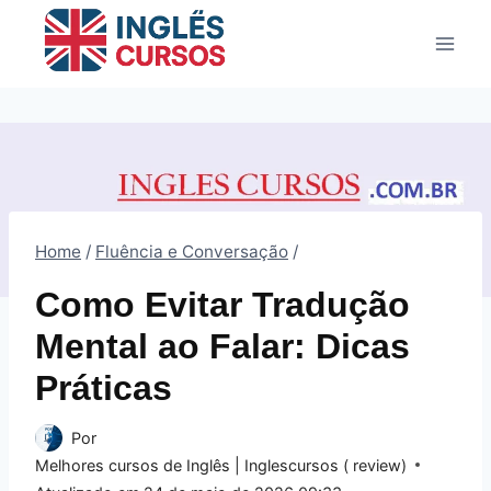
Pular
para
o
Conteúdo
Home
/
Fluência e Conversação
/
Como Evitar Tradução
Mental ao Falar: Dicas
Práticas
Por
Melhores cursos de Inglês | Inglescursos ( review)