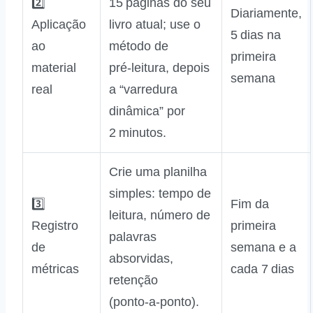
2️⃣
15 páginas do seu
Diariamente,
Aplicação
livro atual; use o
5 dias na
ao
método de
primeira
material
pré‑leitura, depois
semana
real
a “varredura
dinâmica” por
2 minutos.
Crie uma planilha
simples: tempo de
3️⃣
Fim da
leitura, número de
Registro
primeira
palavras
de
semana e a
absorvidas,
métricas
cada 7 dias
retenção
(ponto‑a‑ponto).