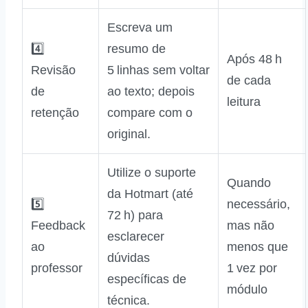
Escreva um
4️⃣
resumo de
Após 48 h
Revisão
5 linhas sem voltar
de cada
de
ao texto; depois
leitura
retenção
compare com o
original.
Utilize o suporte
Quando
da Hotmart (até
5️⃣
necessário,
72 h) para
Feedback
mas não
esclarecer
ao
menos que
dúvidas
professor
1 vez por
específicas de
módulo
técnica.