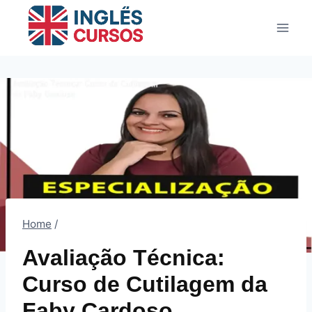
Pular
para
o
Conteúdo
Home
/
Avaliação Técnica:
Curso de Cutilagem da
Faby Cardoso