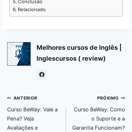
Conclusão
Relacionado
Melhores cursos de Inglês |
Inglescursos ( review)
Navegação
ANTERIOR
PRÓXIMO
de
Curso BeWay: Vale a
Curso BeWay: Como
Post
Pena? Veja
o Suporte e a
Avaliações e
Garantia Funcionam?