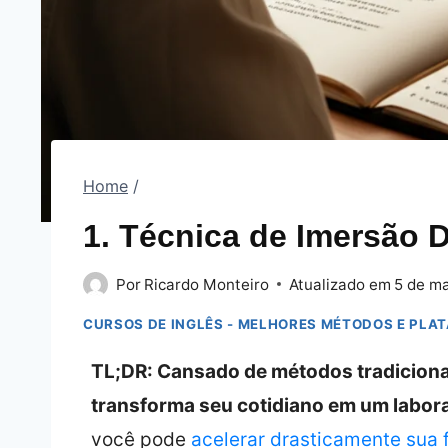
Home
/
1. Técnica de Imersão D
Por
Ricardo Monteiro
Atualizado em
5 de m
CURSOS DE INGLÊS - MELHORES MÉTODOS E PLA
TL;DR: Cansado de métodos tradicionai
transforma seu cotidiano em um laborat
você pode
acelerar drasticamente sua 