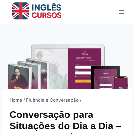
Pular
para
o
Conteúdo
Home
/
Fluência e Conversação
/
Conversação para
Situações do Dia a Dia –