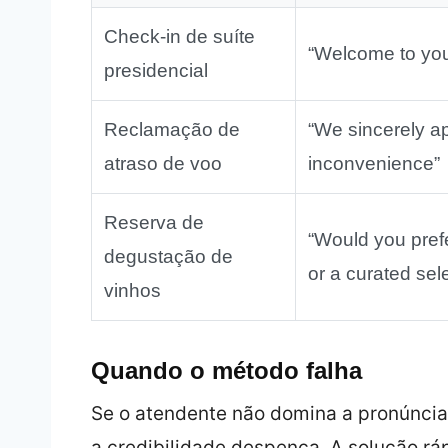
Check‑in de suíte
“Welcome to you
presidencial
Reclamação de
“We sincerely ap
atraso de voo
inconvenience”
Reserva de
“Would you prefe
degustação de
or a curated sel
vinhos
Quando o método falha
Se o atendente não domina a pronúncia
a credibilidade despenca. A solução rá