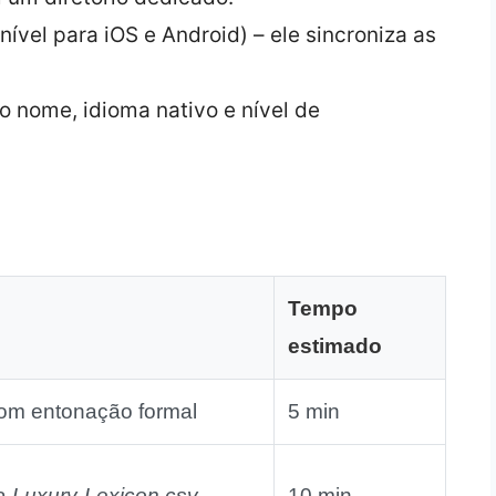
onível para iOS e Android) – ele sincroniza as
do nome, idioma nativo e nível de
Tempo
estimado
om entonação formal
5 min
ta
Luxury‑Lexicon.csv
10 min