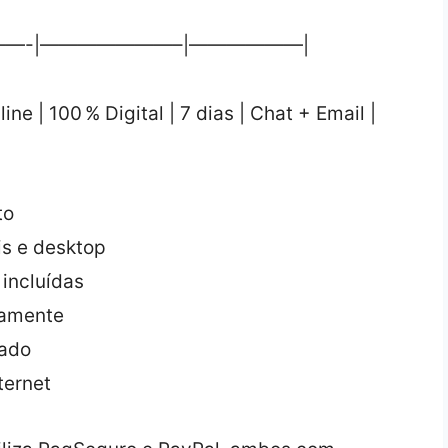
—-|———————–|——————|
e | 100 % Digital | 7 dias | Chat + Email |
to
s e desktop
incluídas
riamente
vado
ternet