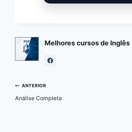
Melhores cursos de Inglês 
Navegação
ANTERIOR
de
Análise Completa
Post