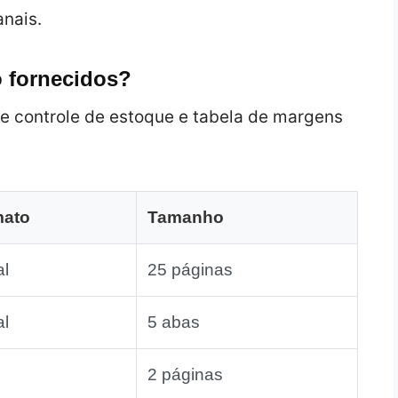
nais.
o fornecidos?
e controle de estoque e tabela de margens
mato
Tamanho
al
25 páginas
al
5 abas
2 páginas