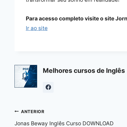
Para acesso completo visite o site Jor
Ir ao site
Melhores cursos de Inglês 
Navegação
ANTERIOR
de
Jonas Beway Inglês Curso DOWNLOAD