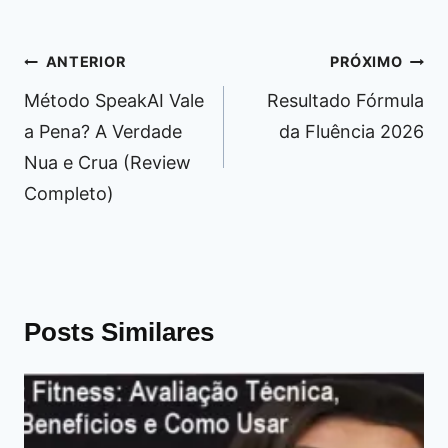
Navegação
ANTERIOR
PRÓXIMO
de
Método SpeakAI Vale
Resultado Fórmula
Post
a Pena? A Verdade
da Fluência 2026
Nua e Crua (Review
Completo)
Posts Similares