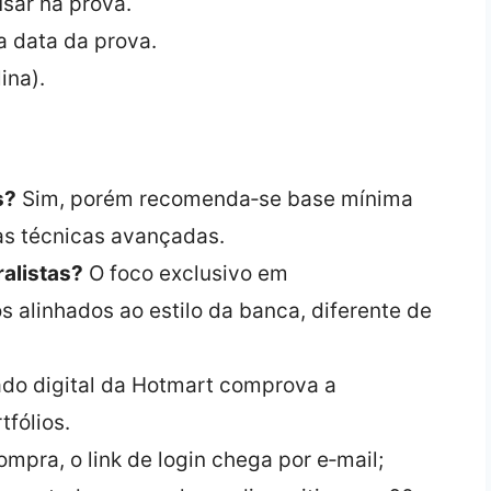
sar na prova.
a data da prova.
ina).
s?
Sim, porém recomenda‑se base mínima
as técnicas avançadas.
ralistas?
O foco exclusivo em
 alinhados ao estilo da banca, diferente de
ado digital da Hotmart comprova a
tfólios.
mpra, o link de login chega por e‑mail;