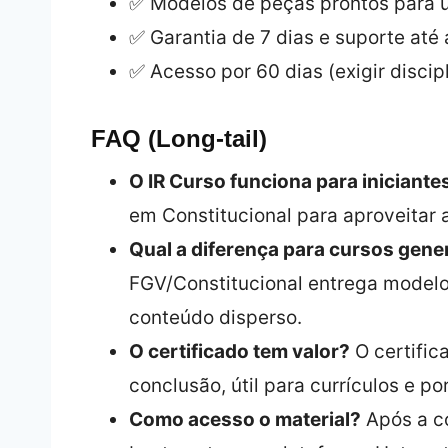
✅ Modelos de peças prontos para u
✅ Garantia de 7 dias e suporte até 
✅ Acesso por 60 dias (exigir discipl
FAQ (Long‑tail)
O IR Curso funciona para iniciante
em Constitucional para aproveitar 
Qual a diferença para cursos gene
FGV/Constitucional entrega modelos
conteúdo disperso.
O certificado tem valor?
O certific
conclusão, útil para currículos e por
Como acesso o material?
Após a co