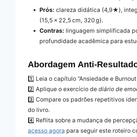
Prós:
clareza didática (4,9★), integ
(15,5 × 22,5 cm, 320 g).
Contras:
linguagem simplificada p
profundidade acadêmica para est
Abordagem Anti‑Resultado
1️⃣ Leia o capítulo “Ansiedade e Burnou
2️⃣ Aplique o exercício de
diário de em
3️⃣ Compare os padrões repetitivos ident
do livro.
4️⃣ Reflita sobre a mudança de percepç
acesso agora
para seguir este roteiro 