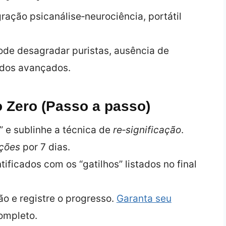
ração psicanálise‑neurociência, portátil
ode desagradar puristas, ausência de
udos avançados.
 Zero (Passo a passo)
t” e sublinhe a técnica de
re‑significação
.
oções
por 7 dias.
ificados com os “gatilhos” listados no final
ão e registre o progresso.
Garanta seu
completo.