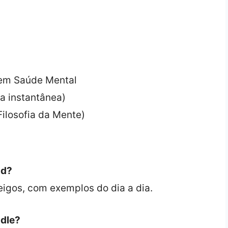
5 em Saúde Mental
a instantânea)
ilosofia da Mente)
ud?
eigos, com exemplos do dia a dia.
ndle?