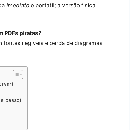
ega
imediato
e portátil; a versão física
m PDFs piratas?
m fontes ilegíveis e perda de diagramas
ervar)
 a passo)