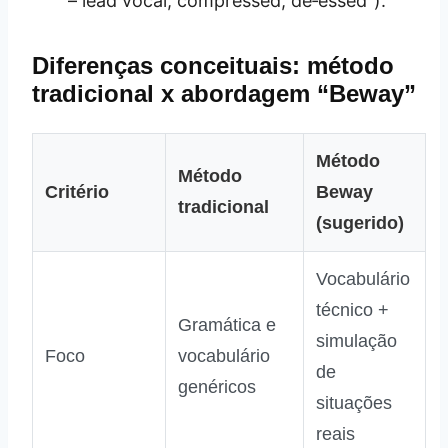
– lead vocal, compressed, de‑essed”).
Diferenças conceituais: método
tradicional x abordagem “Beway”
Método
Método
Critério
Beway
tradicional
(sugerido)
Vocabulário
técnico +
Gramática e
simulação
Foco
vocabulário
de
genéricos
situações
reais