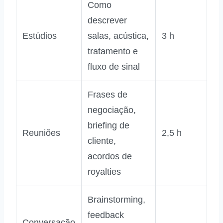
Como
descrever
Estúdios
salas, acústica,
3 h
tratamento e
fluxo de sinal
Frases de
negociação,
briefing de
Reuniões
2,5 h
cliente,
acordos de
royalties
Brainstorming,
feedback
Conversação