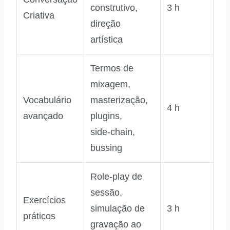
construtivo,
3 h
Criativa
direção
artística
Termos de
mixagem,
Vocabulário
masterização,
4 h
avançado
plugins,
side‑chain,
bussing
Role‑play de
sessão,
Exercícios
simulação de
3 h
práticos
gravação ao