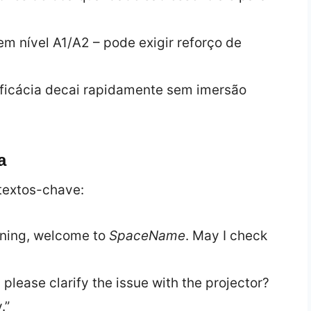
m nível A1/A2 – pode exigir reforço de
eficácia decai rapidamente sem imersão
a
ntextos-chave:
rning, welcome to
SpaceName
. May I check
 please clarify the issue with the projector?
.”