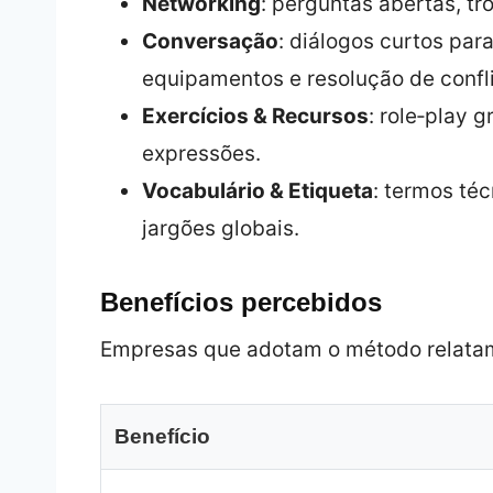
Networking
: perguntas abertas, tro
Conversação
: diálogos curtos para
equipamentos e resolução de confli
Exercícios & Recursos
: role‑play 
expressões.
Vocabulário & Etiqueta
: termos té
jargões globais.
Benefícios percebidos
Empresas que adotam o método relata
Benefício