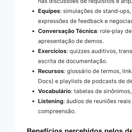
nas discussões de requisitos e arqu
Equipes
: simulações de stand‑ups,
expressões de feedback e negocia
Conversação Técnica
: role‑play 
apresentação de demos.
Exercícios
: quizzes auditivos, tran
escrita de documentação.
Recursos
: glossário de termos, li
Docs) e playlists de podcasts de d
Vocabulário
: tabelas de sinônimos,
Listening
: áudios de reuniões rea
compreensão.
Benefícios percebidos pelos d