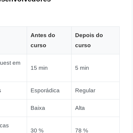
Antes do
Depois do
curso
curso
quest em
15 min
5 min
s
Esporádica
Regular
Baixa
Alta
icas
30 %
78 %