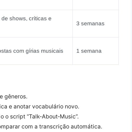
 de shows, críticas e
3 semanas
stas com gírias musicais
1 semana
de gêneros.
ica e anotar vocabulário novo.
o o script “Talk‑About‑Music”.
 comparar com a transcrição automática.