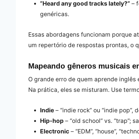
“Heard any good tracks lately?”
– f
genéricas.
Essas abordagens funcionam porque a
um repertório de respostas prontas, o 
Mapeando gêneros musicais em
O grande erro de quem aprende inglês é
Na prática, eles se misturam. Use termos
Indie
– “indie rock” ou “indie pop”
Hip‑hop
– “old school” vs. “trap”; s
Electronic
– “EDM”, “house”, “techno