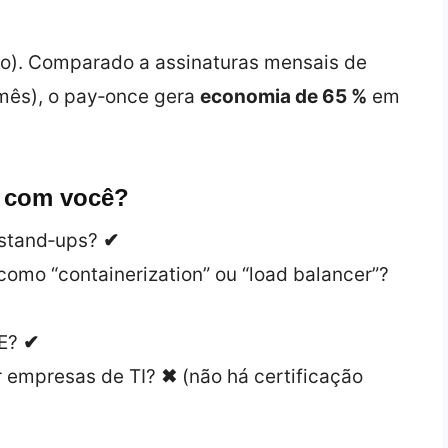
io). Comparado a assinaturas mensais de
mês), o pay‑once gera
economia de 65 %
em
s com você?
 stand‑ups?
✔
como “containerization” ou “load balancer”?
DE?
✔
r empresas de TI?
✖
(não há certificação