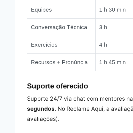
Equipes
1 h 30 min
Conversação Técnica
3 h
Exercícios
4 h
Recursos + Pronúncia
1 h 45 min
Suporte oferecido
Suporte 24/7 via chat com mentores na
segundos
. No Reclame Aqui, a avaliaçã
avaliações).