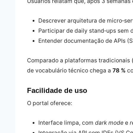
Usuários relatam que, após 3 semanas 
Descrever arquitetura de micro‑ser
Participar de daily stand‑ups sem 
Entender documentação de APIs (S
Comparado a plataformas tradicionais (
de vocabulário técnico chega a
78 %
co
Facilidade de uso
O portal oferece:
Interface limpa, com
dark mode
e
r
Integração via API com IDEs (VS C