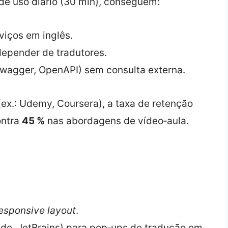
de uso diário (30 min), conseguem:
viços em inglês.
depender de tradutores.
wagger, OpenAPI) sem consulta externa.
ex.: Udemy, Coursera), a taxa de retenção
ntra
45 %
nas abordagens de vídeo‑aula.
esponsive layout
.
ode, JetBrains) para pop‑ups de tradução em