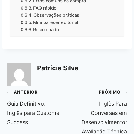
Erros comuns na compra
FAQ rápido
Observações práticas
Mini parecer editorial
Relacionado
Patrícia Silva
Navegação
ANTERIOR
PRÓXIMO
de
Guia Definitivo:
Inglês Para
Post
Inglês para Customer
Conversas em
Success
Desenvolvimento:
Avaliação Técnica