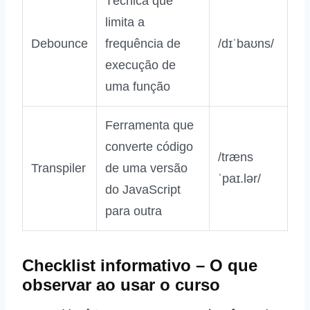
Técnica que
limita a
Debounce
frequência de
/dɪˈbaʊns/
execução de
uma função
Ferramenta que
converte código
/træns
Transpiler
de uma versão
ˈpaɪ.lər/
do JavaScript
para outra
Checklist informativo – O que
observar ao usar o curso