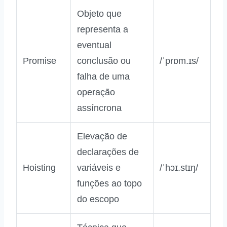
Objeto que
representa a
eventual
Promise
conclusão ou
/ˈprɒm.ɪs/
falha de uma
operação
assíncrona
Elevação de
declarações de
Hoisting
variáveis e
/ˈhɔɪ.stɪŋ/
funções ao topo
do escopo