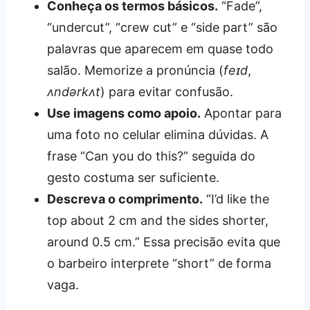
Conheça os termos básicos.
“Fade”,
“undercut”, “crew cut” e “side part” são
palavras que aparecem em quase todo
salão. Memorize a pronúncia (
feɪd
,
ʌndərkʌt
) para evitar confusão.
Use imagens como apoio.
Apontar para
uma foto no celular elimina dúvidas. A
frase “Can you do this?” seguida do
gesto costuma ser suficiente.
Descreva o comprimento.
“I’d like the
top about 2 cm and the sides shorter,
around 0.5 cm.” Essa precisão evita que
o barbeiro interprete “short” de forma
vaga.