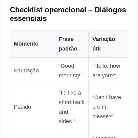
Checklist operacional – Diálogos
essenciais
Frase
Variação
Momento
padrão
útil
“Good
“Hello, how
Saudação
morning!”
are you?”
“I’d like a
“Can I have
short back
Pedido
a trim,
and
please?”
sides.”