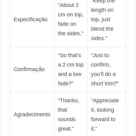
“Keep the
“About 2
length on
cm on top,
Especificação
top, just
fade on
blend the
the sides.”
sides.”
“So that’s
“Just to
a 2 cm top
confirm,
Confirmação
and a low
you’ll do a
fade?”
short trim?”
“Thanks,
“Appreciate
that
it, looking
Agradecimento
sounds
forward to
great.”
it.”