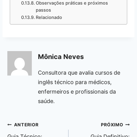
Observações práticas e próximos
passos
Relacionado
Mônica Neves
Consultora que avalia cursos de
inglês técnico para médicos,
enfermeiros e profissionais da
saúde.
Navegação
ANTERIOR
PRÓXIMO
de
Guia Técnico:
Guia Definitivo: