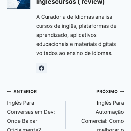
Inglescursos ( review)
A Curadoria de Idiomas analisa
cursos de inglês, plataformas de
aprendizado, aplicativos
educacionais e materiais digitais
voltados ao ensino de idiomas.
Navegação
ANTERIOR
PRÓXIMO
de
Inglês Para
Inglês Para
Post
Conversas em Dev:
Automação
Onde Baixar
Comercial: Como
Oficialmente?
melhorar o