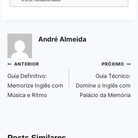
André Almeida
Navegação
ANTERIOR
PRÓXIMO
de
Guia Definitivo:
Guia Técnico:
Post
Memorize Inglês com
Domine o Inglês com
Música e Ritmo
Palácio da Memória
Posts Similares