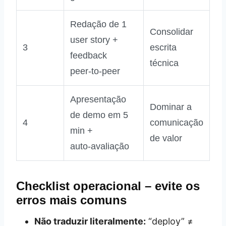
Redação de 1
Consolidar
user story +
3
escrita
feedback
técnica
peer‑to‑peer
Apresentação
Dominar a
de demo em 5
4
comunicação
min +
de valor
auto‑avaliação
Checklist operacional – evite os
erros mais comuns
Não traduzir literalmente:
“deploy” ≠