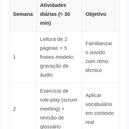
Atividades
Semana
diárias (≈ 30
Objetivo
min)
Leitura de 2
Familiarizar
páginas + 5
o ouvido
1
frases‑modelo;
com ritmo
gravação de
técnico
áudio
Exercício de
Aplicar
role‑play (scrum
vocabulário
2
meeting) +
em contexto
revisão de
real
glossário