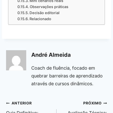
Mini cenários reais
Observações práticas
Decisão editorial
Relacionado
André Almeida
Coach de fluência, focado em
quebrar barreiras de aprendizado
através de cursos dinâmicos.
Navegação
ANTERIOR
PRÓXIMO
de
Guia Definitivo:
Avaliação Técnica: