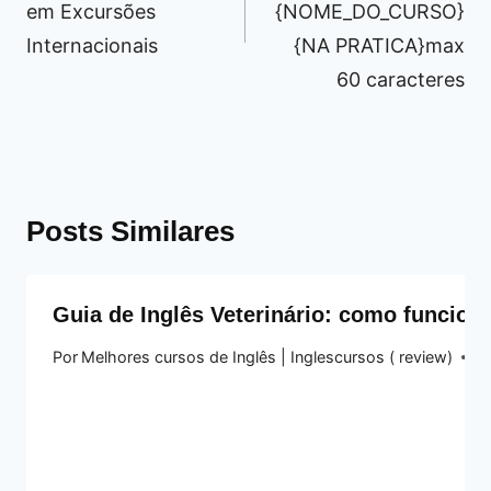
em Excursões
{NOME_DO_CURSO}
Internacionais
{NA PRATICA}max
60 caracteres
Posts Similares
Guia de Inglês Veterinário: como funcion
Por
Melhores cursos de Inglês | Inglescursos ( review)
15