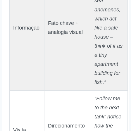
sea
anemones,
which act
Fato chave +
Informação
like a safe
analogia visual
house –
think of it as
a tiny
apartment
building for
fish.”
“Follow me
to the next
tank; notice
Direcionamento
how the
Visita