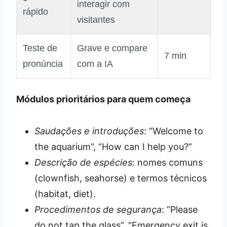
interagir com
rápido
visitantes
Teste de
Grave e compare
7 min
pronúncia
com a IA
Módulos prioritários para quem começa
Saudações e introduções
: “Welcome to
the aquarium”, “How can I help you?”
Descrição de espécies
: nomes comuns
(clownfish, seahorse) e termos técnicos
(habitat, diet).
Procedimentos de segurança
: “Please
do not tap the glass”, “Emergency exit is