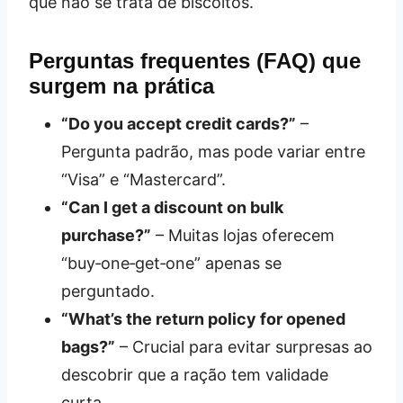
que não se trata de biscoitos.
Perguntas frequentes (FAQ) que
surgem na prática
“Do you accept credit cards?”
–
Pergunta padrão, mas pode variar entre
“Visa” e “Mastercard”.
“Can I get a discount on bulk
purchase?”
– Muitas lojas oferecem
“buy‑one‑get‑one” apenas se
perguntado.
“What’s the return policy for opened
bags?”
– Crucial para evitar surpresas ao
descobrir que a ração tem validade
curta.