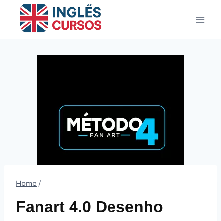
Pular
para
o
Conteúdo
Home
/
Fanart 4.0 Desenho