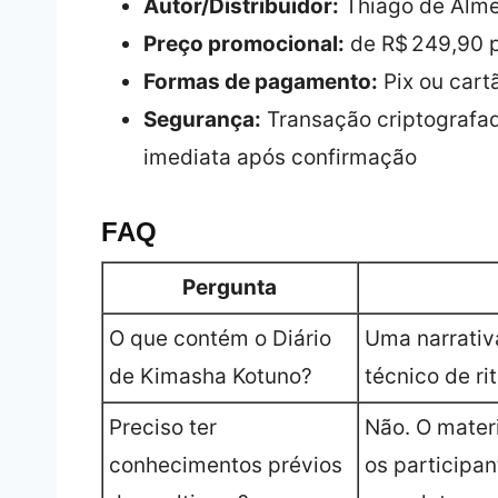
Autor/Distribuidor:
Thiago de Almei
Preço promocional:
de R$ 249,90 po
Formas de pagamento:
Pix ou cart
Segurança:
Transação criptografada
imediata após confirmação
FAQ
Pergunta
O que contém o Diário
Uma narrativ
de Kimasha Kotuno?
técnico de r
Preciso ter
Não. O materi
conhecimentos prévios
os participa