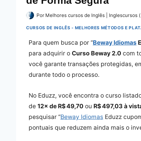
de Forma Segura
Por
Melhores cursos de Inglês | Inglescursos (
CURSOS DE INGLÊS - MELHORES MÉTODOS E PLA
Para quem busca por “
Beway Idiomas
E
para adquirir o
Curso Beway 2.0
com to
você garante transações protegidas, em
durante todo o processo.
No Eduzz, você encontra o curso lista
de
12× de R$ 49,70
ou
R$ 497,03 à vist
pesquisar “
Beway Idiomas
Eduzz cupom
pontuais que reduzem ainda mais o inv